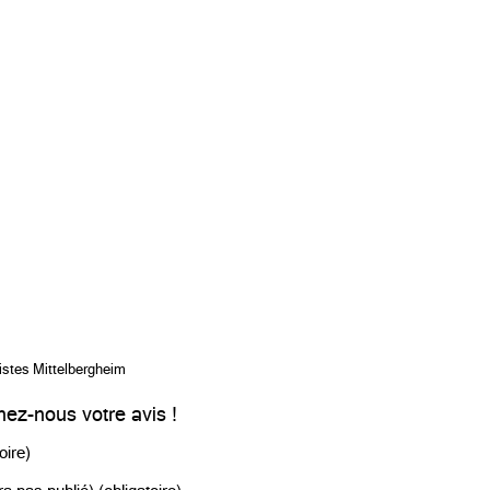
istes Mittelbergheim
ez-nous votre avis !
oire)