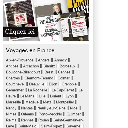
Voyages en
France
||
||
||
Aix-en-Provence
Angers
Annecy
||
||
||
||
Antibes
Arcachon
Biarritz
Bordeaux
||
||
||
Boulogne-Billancourt
Brest
Cannes
||
||
||
Chartres
Clermont-Ferrand
Colmar
||
||
||
||
Courchevel
Deauville
Dijon
Grenoble
||
||
||
Gérardmer
La Rochelle
Le Cap-Ferret
Le
||
||
||
||
||
Havre
Le Mans
Lille
Lorient
Lyon
||
||
||
||
Marseille
Megève
Metz
Montpellier
||
||
||
||
Nancy
Nantes
Neuilly-sur-Seine
Nice
||
||
||
||
Nîmes
Orléans
Porto-Vecchio
Quimper
||
||
||
Reims
Rennes
Rouen
Saint-Germain-en-
||
||
||
||
Laye
Saint-Malo
Saint-Tropez
Saverne