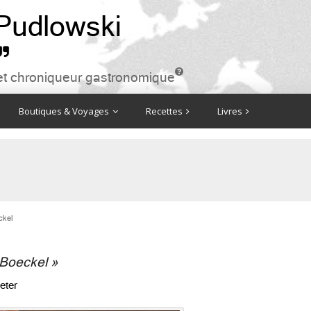
 Pudlowski


ire et chroniqueur gastronomique
Boutiques & Voyages
Recettes
Livres
ckel
 Boeckel »
eter