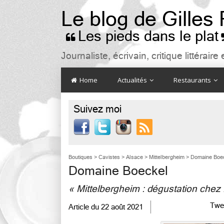
Le blog de Gilles
Les pieds dans le plat

Journaliste, écrivain, critique littéra
Home
Actualités
Restaurants
Suivez moi

Boutiques
>
Cavistes
>
Alsace
>
Mittelbergheim
>
Domaine Boe
Domaine Boeckel
« Mittelbergheim : dégustation chez
Twe
Article du
22 août 2021