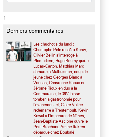
1
Derniers commentaires
e
Les chuchotis du lundi :
Christophe Pelé renaît à Kérity,
Olivier Bellin s’interroge à
Plomodiern, Hugo Bourny quitte
Lucas-Carton, Matthias Marc
démarre à Malbuisson, coup de
jeune chez Georges Blanc à
Vonnas, Christophe Raoux et
Jérôme Rioux en duo à la
Commaraine, le 39V laisse
tomber la gastronomie pour
l’événementiel, Claire Vallée
redémarre à Trentemoult, Kevin
Kowal à l’Impérator de Nîmes,
Jean-Baptiste Ascione ouvre le
Petit Brochant, Amine Ifakren
débarque chez Boubalé