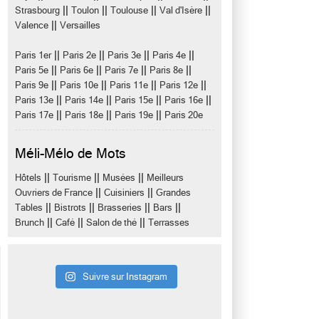
||
||
||
||
Strasbourg
Toulon
Toulouse
Val d'Isère
||
Valence
Versailles
||
||
||
||
Paris 1er
Paris 2e
Paris 3e
Paris 4e
||
||
||
||
Paris 5e
Paris 6e
Paris 7e
Paris 8e
||
||
||
||
Paris 9e
Paris 10e
Paris 11e
Paris 12e
||
||
||
||
Paris 13e
Paris 14e
Paris 15e
Paris 16e
||
||
||
Paris 17e
Paris 18e
Paris 19e
Paris 20e
Méli-Mélo de Mots
||
||
||
Hôtels
Tourisme
Musées
Meilleurs
||
||
Ouvriers de France
Cuisiniers
Grandes
||
||
||
||
Tables
Bistrots
Brasseries
Bars
||
||
||
Brunch
Café
Salon de thé
Terrasses
Suivre sur Instagram