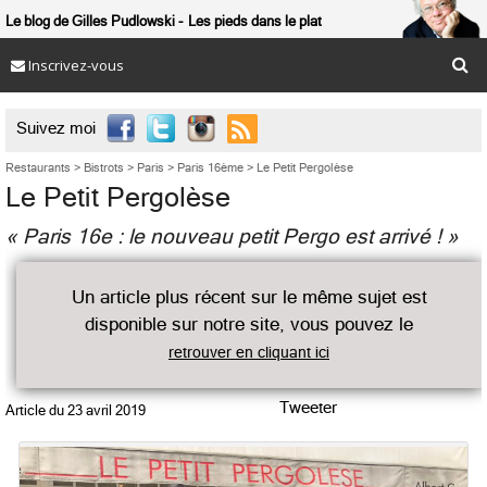
Le blog de Gilles Pudlowski
Les pieds dans le plat
Inscrivez-vous

Suivez moi
Restaurants
>
Bistrots
>
Paris
>
Paris 16ème
>
Le Petit Pergolèse
Le Petit Pergolèse
« Paris 16e : le nouveau petit Pergo est arrivé ! »
Un article plus récent sur le même sujet est
disponible sur notre site, vous pouvez le
retrouver en cliquant ici
Tweeter
Article du
23 avril 2019